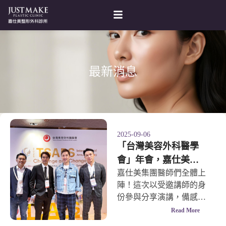
最新消息
2025-09-06
「台灣美容外科醫學
會」年會，嘉仕美集
團醫師們集體上陣！
嘉仕美集團醫師們全體上
陣！這次以受邀講師的身
份參與分享演講，備感榮
幸
Read More