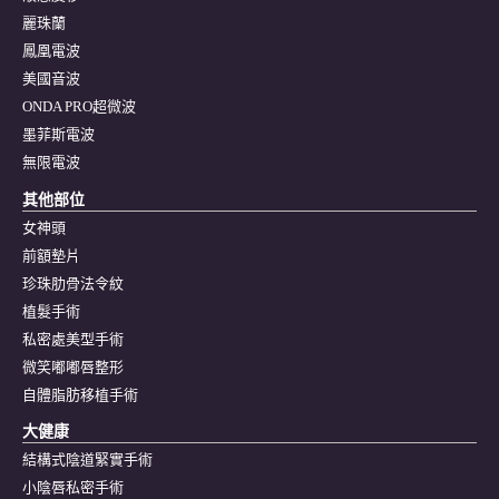
麗珠蘭
鳳凰電波
美國音波
ONDA PRO超微波
墨菲斯電波
無限電波
其他部位
女神頭
前額墊片
珍珠肋骨法令紋
植髮手術
私密處美型手術
微笑嘟嘟唇整形
自體脂肪移植手術
大健康
結構式陰道緊實手術
小陰唇私密手術