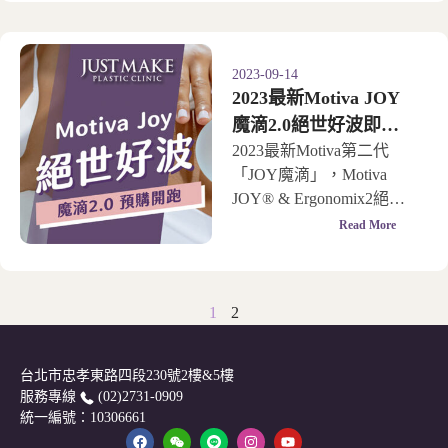
2023-09-14
2023最新Motiva JOY
魔滴2.0絕世好波即將
上市！
2023最新Motiva第二代
「JOY魔滴」，Motiva
JOY® & Ergonomix2絕世
好波。
Read More
1
2
台北市忠孝東路四段230號2樓&5樓
服務專線
(02)2731-0909
統一編號：10306661