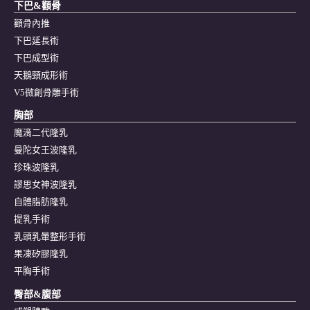
下巴&顴骨
顴骨內推
下巴延長術
下巴成型術
天鵝頸成形術
V5微創骨雕手術
胸部
魔滴二代隆乳
曼陀女王波隆乳
珍珠波隆乳
謬思女神波隆乳
自體脂肪隆乳
提乳手術
乳頭乳暈整形手術
果凍矽膠隆乳
平胸手術
臀部&腹部