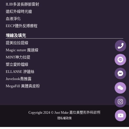
ILIB多波長靜脈雷射
遠紅外線時光艙
血液淨化
EECP體外反搏療程
埋線及填充
提美拉拉提線
Magic suture 魔速線
MINT神力拉提
塑立愛鈴鐺線
ELLANSE 洢蓮絲
Juvelook喬雅露
MegaFill 異體真皮粉
Copyright 2024 © Just Make 嘉仕美整形外科診所
隱私權政策