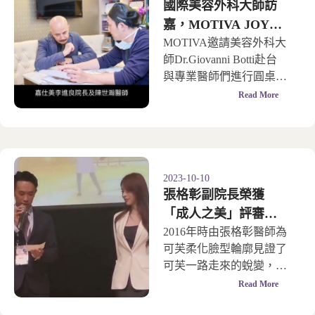
國際美容外科大師訪
嘉，MOTIVA JOY即
將上市
MOTIVA邀請美容外科大
師Dr.Giovanni Botti赴台
與專業醫師們進行圓桌會
議，為魔滴2.0拉開序幕
Read More
2023-10-10
張格彰副院長榮獲
「成人之美」評審最
大特別獎
2016年時由張格彰醫師為
可芙柔化臉型輪廓見證了
可芙一路走來的蛻變，也
感到與有榮焉
Read More