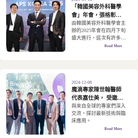
「韓國美容外科醫學
會」年會，張格彰副
院長受邀分享「天鵝
由韓國美容外科醫學會主
辦的2025年會在四月下旬
頸成形術」
盛大進行，這次有許多台
灣醫師飛往韓國參與，陣
Read More
容強大。
2024-12-08
魔滴專家陳世翰醫師
代表嘉仕美， 受邀飛
往歐洲參加 「Motiva
與來自全球的專家們深入
交流，探討最新技術與臨
IX WSEI 世界大會」
床應用。
Read More