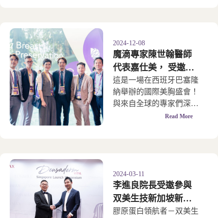
2024-12-08
魔滴專家陳世翰醫師
代表嘉仕美， 受邀飛
往歐洲參加 「Motiva
這是一場在西班牙巴塞隆
納舉辦的國際美胸盛會！
IX WSEI 世界大會」
與來自全球的專家們深入
交流，探討最新技術與臨
Read More
床應用。 陳世翰醫師：
「 能夠親身參與這場盛
會，不僅拓展了視野，也
見證了隆乳技術的未來發
展。持續為台灣帶來更好
2024-03-11
李進良院長受邀參與
的選擇與服務，是我們不
變的承諾 💜」
双美生技新加坡新品
發表會，並獲頒特別
膠原蛋白領航者－双美生