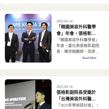
2025-05-14
「韓國美容外科醫學
會」年會，張格彰副
院長受邀分享「天鵝
「韓國美容外科醫學會」
年會，嘉仕美張格彰副院
頸成形術」
長、陳世翰醫師、邱彥豪
醫師也受邀參與
Read More
2025-05-14
張格彰副院長受邀於
「台灣美容外科醫學
會」學術研討會分享
「2025年學術研討會」，