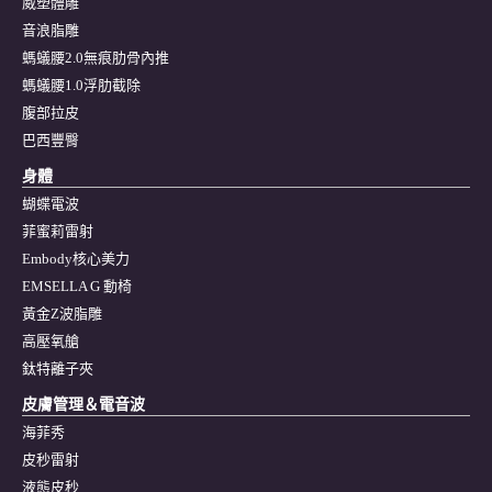
威塑體雕
音浪脂雕
螞蟻腰2.0無痕肋骨內推
螞蟻腰1.0浮肋截除
腹部拉皮
巴西豐臀
身體
蝴蝶電波
菲蜜莉雷射
Embody核心美力
EMSELLA G 動椅
黃金Z波脂雕
高壓氧艙
鈦特離子夾
皮膚管理＆電音波
海菲秀
皮秒雷射
液態皮秒